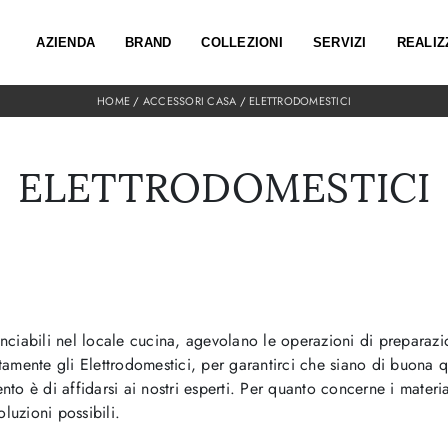
AZIENDA
BRAND
COLLEZIONI
SERVIZI
REALIZ
HOME
/
ACCESSORI CASA
/
ELETTRODOMESTICI
ELETTRODOMESTICI
nunciabili nel locale cucina, agevolano le operazioni di prepara
ntamente gli Elettrodomestici, per garantirci che siano di buona 
to è di affidarsi ai nostri esperti. Per quanto concerne i materiali
luzioni possibili.