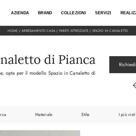
AZIENDA
BRAND
COLLEZIONI
SERVIZI
REALIZ
HOME
/
ARREDAMENTO CASA
/
PARETI ATTREZZATE
/
SPAZIO IN CANALETTO
analetto di Pianca
Richiedi
e, opta per il modello Spazio in Canaletto di
rca
Materiale
Stile
I più visti