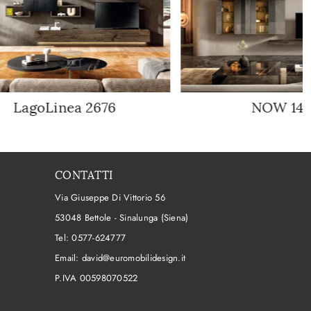
LagoLinea 2676
NOW 14
CONTATTI
Via Giuseppe Di Vittorio 56
53048 Bettole - Sinalunga (Siena)
Tel:
0577-624777
Email:
david@euromobilidesign.it
P.IVA 00598070522