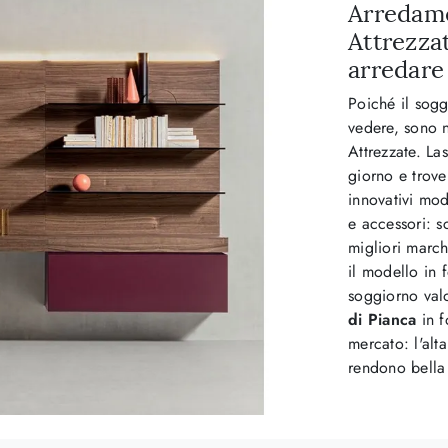
Arredame
Attrezza
arredare 
Poiché il sogg
vedere, sono n
Attrezzate. La
giorno e trove
innovativi mod
e accessori: s
migliori marc
il modello in 
soggiorno val
di Pianca
in f
mercato: l'alt
rendono bella 