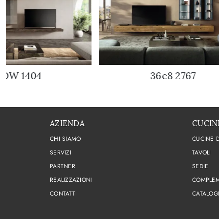
OW 1404
36e8 2767
AZIENDA
CUCIN
CHI SIAMO
CUCINE 
SERVIZI
TAVOLI
PARTNER
SEDIE
REALIZZAZIONI
COMPLEM
CONTATTI
CATALOG