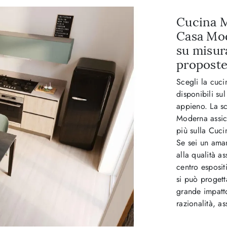
Cucina M
Casa Mod
su misur
proposte
Scegli la cucin
disponibili su
appieno. La s
Moderna assic
più sulla Cuc
Se sei un ama
alla qualità a
centro esposit
si può progetta
grande impatto
razionalità, as