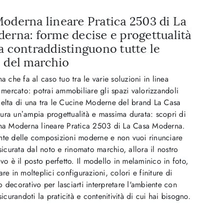
oderna lineare Pratica 2503 di La
erna: forme decise e progettualità
a contraddistinguono tutte le
 del marchio
a che fa al caso tuo tra le varie soluzioni in linea
l mercato: potrai ammobiliare gli spazi valorizzandoli
celta di una tra le Cucine Moderne del brand La Casa
ura un’ampia progettualità e massima durata: scopri di
ina Moderna lineare Pratica 2503 di La Casa Moderna.
nte delle composizioni moderne e non vuoi rinunciare
ssicurata dal noto e rinomato marchio, allora il nostro
ivo è il posto perfetto. Il modello in melaminico in foto,
re in molteplici configurazioni, colori e finiture di
 decorativo per lasciarti interpretare l'ambiente con
sicurandoti la praticità e contenitività di cui hai bisogno.