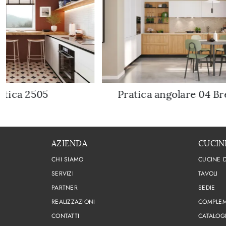
atica 2505
Pratica angolare 04 Br
AZIENDA
CUCIN
CHI SIAMO
CUCINE 
SERVIZI
TAVOLI
PARTNER
SEDIE
REALIZZAZIONI
COMPLEM
CONTATTI
CATALOG