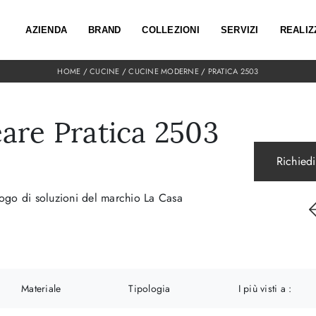
AZIENDA
BRAND
COLLEZIONI
SERVIZI
REALIZ
HOME
/
CUCINE
/
CUCINE MODERNE
/
PRATICA 2503
are Pratica 2503
Richiedi
logo di soluzioni del marchio La Casa
Materiale
Tipologia
I più visti a :