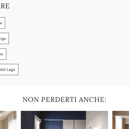
ARE
a
nga
zo
del Lago
NON PERDERTI ANCHE: