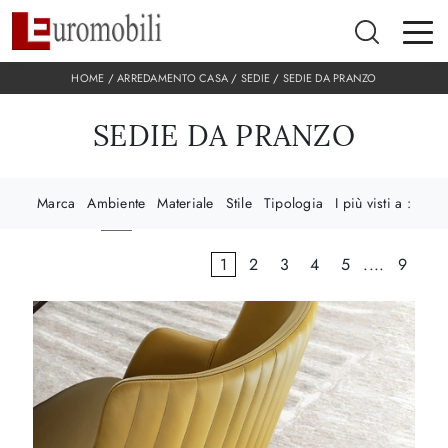
HOME
/
ARREDAMENTO CASA
/
SEDIE
/
SEDIE DA PRANZO
SEDIE DA PRANZO
Marca
Ambiente
Materiale
Stile
Tipologia
I più visti a :
1
2
3
4
5
....
9