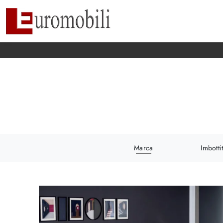
Marca
Imbottit