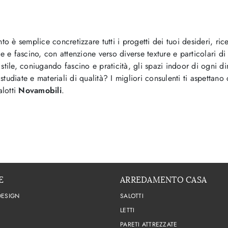
o è semplice concretizzare tutti i progetti dei tuoi desideri, ric
e e fascino, con attenzione verso diverse texture e particolari d
n stile, coniugando fascino e praticità, gli spazi indoor di ogni di
studiate e materiali di qualità? I migliori consulenti ti aspettano
alotti
Novamobili
.
E
ARREDAMENTO CASA
DESIGN
SALOTTI
LETTI
PARETI ATTREZZATE