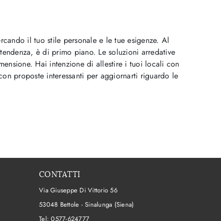
ercando il tuo stile personale e le tue esigenze. Al
i tendenza, è di primo piano. Le soluzioni arredative
mensione. Hai intenzione di allestire i tuoi locali con
 con proposte interessanti per aggiornarti riguardo le
CONTATTI
Via Giuseppe Di Vittorio 56
53048 Bettole - Sinalunga (Siena)
Tel:
0577-624777