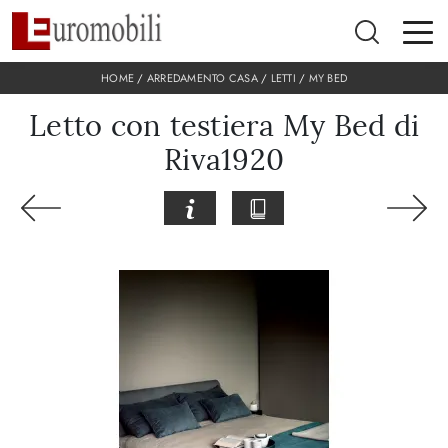
HOME
/
ARREDAMENTO CASA
/
LETTI
/
MY BED
Letto con testiera My Bed di
Riva1920