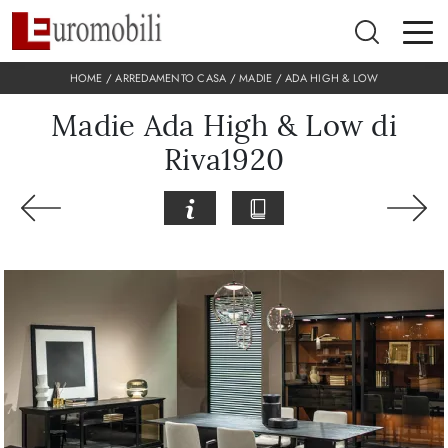
HOME
/
ARREDAMENTO CASA
/
MADIE
/
ADA HIGH & LOW
Madie Ada High & Low di
Riva1920