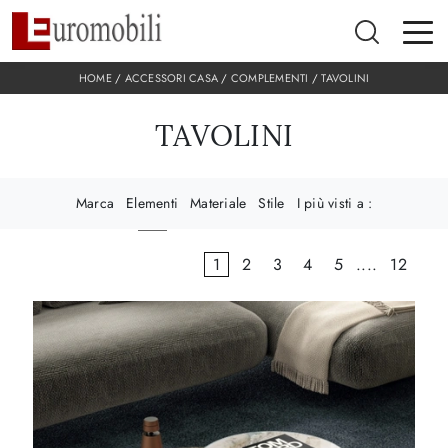
HOME
/
ACCESSORI CASA
/
COMPLEMENTI
/
TAVOLINI
TAVOLINI
Marca
Elementi
Materiale
Stile
I più visti a :
1
2
3
4
5
....
12