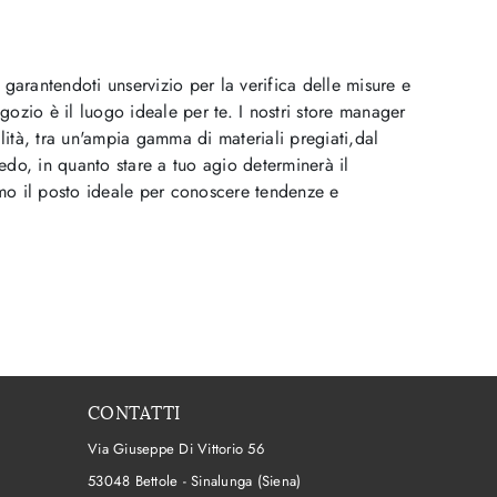
garantendoti unservizio per la verifica delle misure e
gozio è il luogo ideale per te. I nostri store manager
alità, tra un'ampia gamma di materiali pregiati,dal
redo, in quanto stare a tuo agio determinerà il
mo il posto ideale per conoscere tendenze e
CONTATTI
Via Giuseppe Di Vittorio 56
53048 Bettole - Sinalunga (Siena)