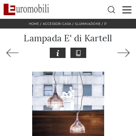
HOME
/
ACCESSORI CASA
/
ILLUMINAZIONE
/
E'
Lampada E' di Kartell