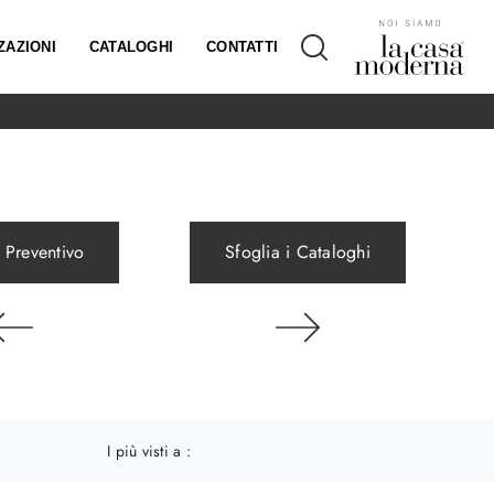
ZAZIONI
CATALOGHI
CONTATTI
 Preventivo
Sfoglia i Cataloghi
a
I più visti a :