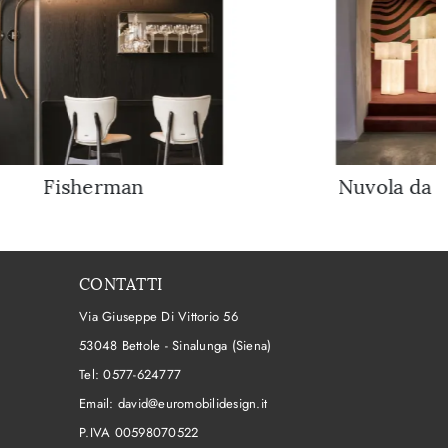
Fisherman
Nuvola da t
CONTATTI
Via Giuseppe Di Vittorio 56
53048 Bettole - Sinalunga (Siena)
Tel:
0577-624777
Email:
david@euromobilidesign.it
P.IVA 00598070522