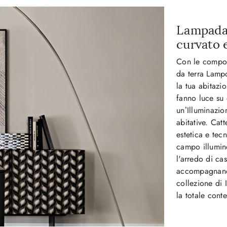
Lampada d
curvato e
Con le compos
da terra Lampo
la tua abitazi
fanno luce su 
un’Illuminazio
abitative. Catt
estetica e tec
campo illumin
l'arredo di ca
accompagnano a
collezione di 
la totale cont