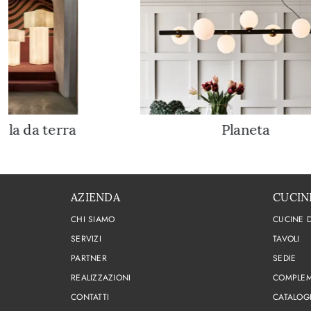
ola da terra
Planeta
AZIENDA
CUCIN
CHI SIAMO
CUCINE 
SERVIZI
TAVOLI
PARTNER
SEDIE
REALIZZAZIONI
COMPLEM
CONTATTI
CATALOG