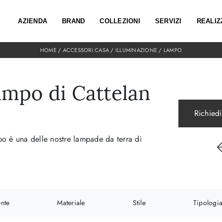
AZIENDA
BRAND
COLLEZIONI
SERVIZI
REALIZ
HOME
/
ACCESSORI CASA
/
ILLUMINAZIONE
/
LAMPO
mpo di Cattelan
Richiedi
po è una delle nostre lampade da terra di
nte
Materiale
Stile
Tipologi