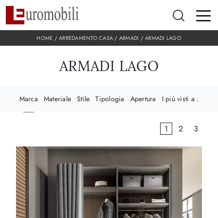
HOME
/
ARREDAMENTO CASA
/
ARMADI
/
ARMADI LAGO
ARMADI LAGO
Marca
Materiale
Stile
Tipologia
Apertura
I più visti a :
1
2
3