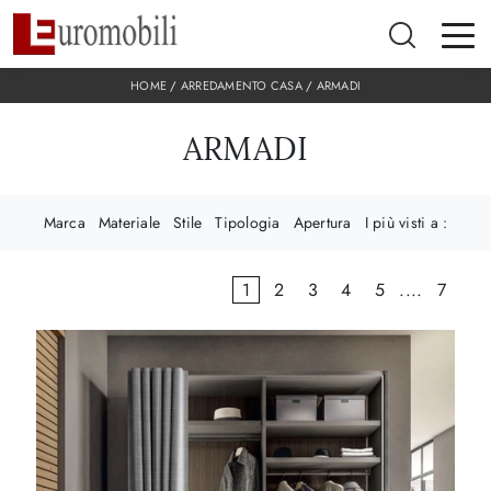
HOME
/
ARREDAMENTO CASA
/
ARMADI
ARMADI
Marca
Materiale
Stile
Tipologia
Apertura
I più visti a :
1
2
3
4
5
....
7