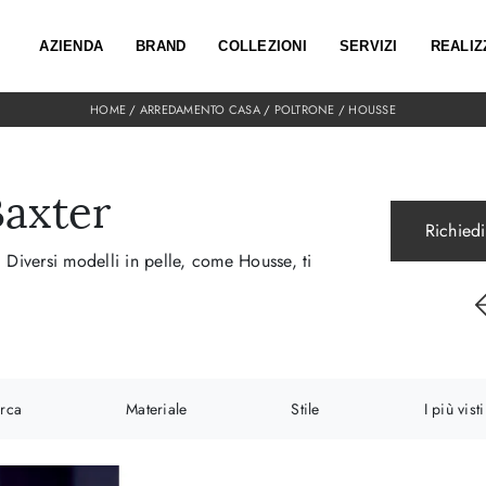
AZIENDA
BRAND
COLLEZIONI
SERVIZI
REALIZ
HOME
/
ARREDAMENTO CASA
/
POLTRONE
/
HOUSSE
Baxter
Richiedi
 Diversi modelli in pelle, come Housse, ti
rca
Materiale
Stile
I più visti