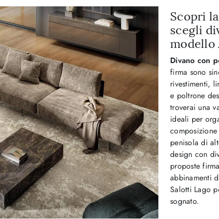
Scopri la
scegli d
modello 
Divano con p
firma sono sin
rivestimenti, 
e poltrone de
troverai una v
ideali per orga
composizione 
penisola di al
design con diva
proposte firma
abbinamenti di
Salotti Lago p
sognato.