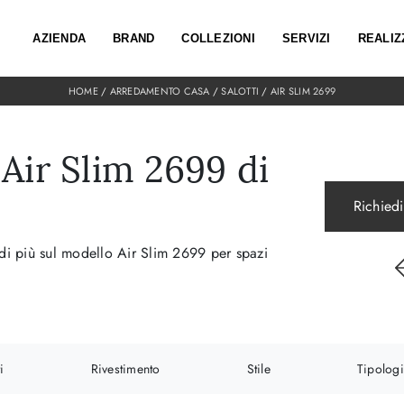
AZIENDA
BRAND
COLLEZIONI
SERVIZI
REALIZ
HOME
/
ARREDAMENTO CASA
/
SALOTTI
/
AIR SLIM 2699
Air Slim 2699 di
Richiedi
 di più sul modello Air Slim 2699 per spazi
i
Rivestimento
Stile
Tipolog