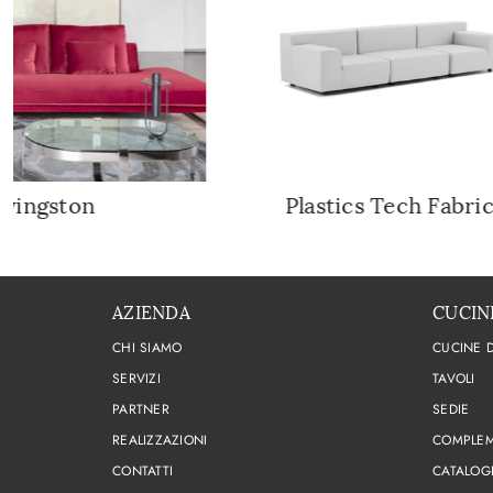
ivingston
Plastics Tech Fabri
AZIENDA
CUCIN
CHI SIAMO
CUCINE 
SERVIZI
TAVOLI
PARTNER
SEDIE
REALIZZAZIONI
COMPLEM
CONTATTI
CATALOG