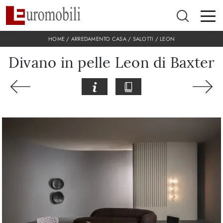
HOME
/
ARREDAMENTO CASA
/
SALOTTI
/
LEON
Divano in pelle Leon di Baxter