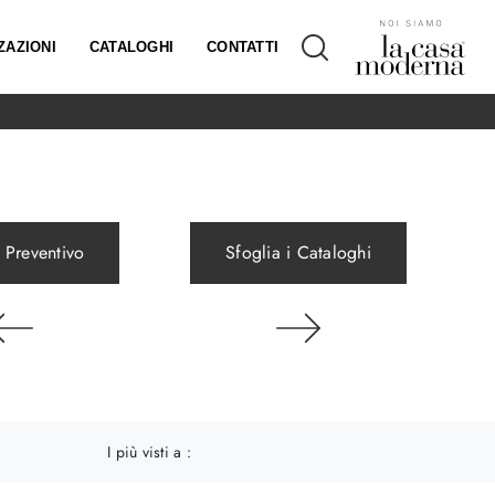
ZAZIONI
CATALOGHI
CONTATTI
 Preventivo
Sfoglia i Cataloghi
a
I più visti a :