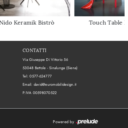
Nido Keramik Bistrò
Touch Table B
CONTATTI
Via Giuseppe Di Vittorio 56
53048 Bettole - Sinalunga (Siena)
Tel:
0577-624777
Email:
david@euromobilidesign.it
P.IVA 00598070522
Powered by