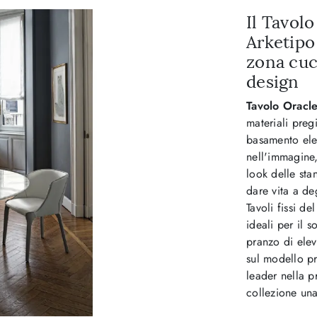
Il Tavol
Arketipo
zona cuc
design
Tavolo Oracl
materiali preg
basamento ele
nell'immagine,
look delle stan
dare vita a de
Tavoli fissi d
ideali per il 
pranzo di elev
sul modello pr
leader nella p
collezione una