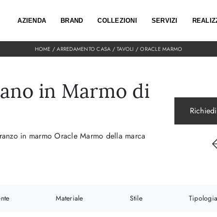
AZIENDA
BRAND
COLLEZIONI
SERVIZI
REALIZ
HOME
/
ARREDAMENTO CASA
/
TAVOLI
/
ORACLE MARMO
iano in Marmo di
Richiedi
da pranzo in marmo Oracle Marmo della marca
nte
Materiale
Stile
Tipologi