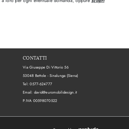
rti a loro per ogni eventuale domanda, oppure
scopri
CONTATTI
Via Giuseppe Di Vittorio 56
53048 Bettole - Sinalunga (Siena)
Tel:
0577-624777
Email:
david@euromobilidesign.it
P.IVA 00598070522