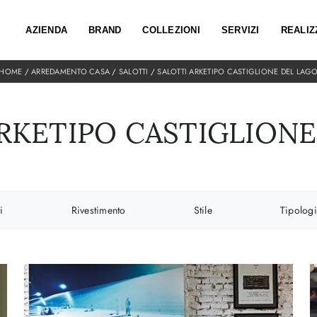
AZIENDA
BRAND
COLLEZIONI
SERVIZI
REALIZ
HOME
/
ARREDAMENTO CASA
/
SALOTTI
/
SALOTTI ARKETIPO CASTIGLIONE DEL LAG
RKETIPO CASTIGLION
i
Rivestimento
Stile
Tipolog