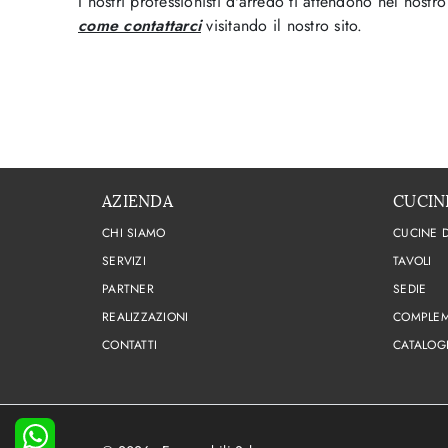
I nostri professionisti d'arredo ti attendono nel nos
come contattarci
visitando il nostro sito.
AZIENDA
CUCIN
CHI SIAMO
CUCINE 
SERVIZI
TAVOLI
PARTNER
SEDIE
REALIZZAZIONI
COMPLEM
CONTATTI
CATALOG