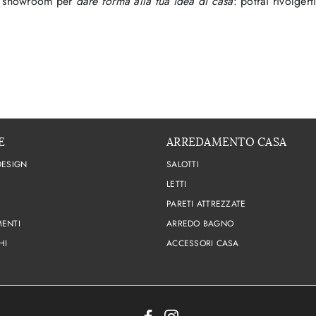
tro showroom per
dare forma alla tua idea di casa
: potrai rivolge
E
ARREDAMENTO CASA
DESIGN
SALOTTI
LETTI
PARETI ATTREZZATE
ENTI
ARREDO BAGNO
HI
ACCESSORI CASA