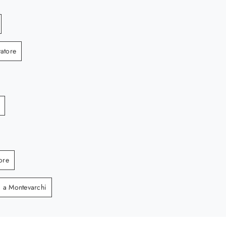
atore
ore
i a Montevarchi