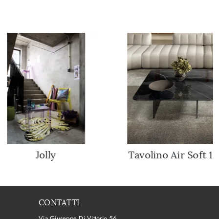
Jolly
Tavolino Air Soft 1
CONTATTI
Via Giuseppe Di Vittorio 56