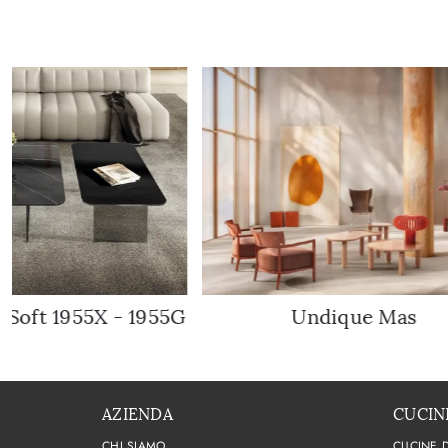
r Soft 1955X - 1955G
Undique Mas
AZIENDA
CUCIN
CHI SIAMO
CUCINE 