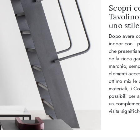
Scopri c
Tavolino
uno stil
Dopo avere com
indoor con i p
che presentiam
della ricca g
marchio, sempr
elementi acces
ottimo mix le 
materiali, i C
possibili per 
un complemento
visita signifi